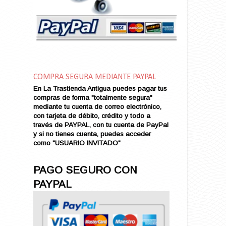
Amor en Conserva (VENDIDO)
Amor que Mata
Amor sin Refugio
Amor y Periodismo
Amores con un Extraño (VENDIDO)
Ana Karenina
COMPRA SEGURA MEDIANTE PAYPAL
Ana de Brooklyn
En La Trastienda Antigua puedes pagar tus
Ana y El Rey de Siam
compras de forma "totalmente segura"
Anatomía de un Asesinato
mediante tu cuenta de correo electrónico,
con tarjeta de débito, crédito y todo a
Andrés Harvey Millonario (VENDIDO)
través de PAYPAL, con tu cuenta de PayPal
Andrés Harvey Tenorio
y si no tienes cuenta, puedes acceder
Andrés Harvey se Enamora (VENDIDO)
como "USUARIO INVITADO"
Angel
Ansia de Amor (VENDIDO)
PAGO SEGURO CON
Aníbal
PAYPAL
Aquella Noche en Rio
Arenas Sangrientas
Argel (VENDIDO)
Armonías de Juventud (VENDIDO)