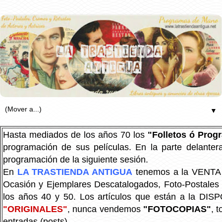
▼
Hasta mediados de los años 70 los
"Folletos ó Pro
programación de sus películas. En la parte delanter
programación de la siguiente sesión.
En
LA TRASTIENDA ANTIGUA
tenemos a la VENTA P
Ocasión y Ejemplares Descatalogados, Foto-Postales Re
los años 40 y 50.
Los artículos que están a la DIS
"ORIGINALES"
, nunca vendemos
"FOTOCOPIAS"
, 
entradas (posts).