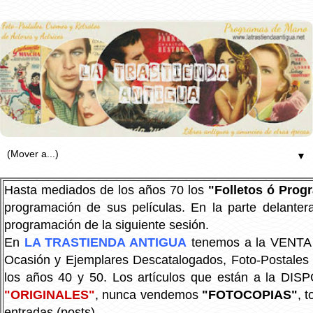
▼
Hasta mediados de los años 70 los
"Folletos ó Pro
programación de sus películas. En la parte delanter
programación de la siguiente sesión.
En
LA TRASTIENDA ANTIGUA
tenemos a la VENTA P
Ocasión y Ejemplares Descatalogados, Foto-Postales Re
los años 40 y 50.
Los artículos que están a la DIS
"ORIGINALES"
, nunca vendemos
"FOTOCOPIAS"
, 
entradas (posts).