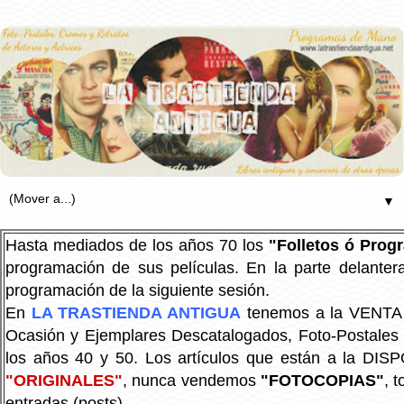
▼
Hasta mediados de los años 70 los
"Folletos ó Pro
programación de sus películas. En la parte delanter
programación de la siguiente sesión.
En
LA TRASTIENDA ANTIGUA
tenemos a la VENTA P
Ocasión y Ejemplares Descatalogados, Foto-Postales Re
los años 40 y 50.
Los artículos que están a la DIS
"ORIGINALES"
, nunca vendemos
"FOTOCOPIAS"
, 
entradas (posts).