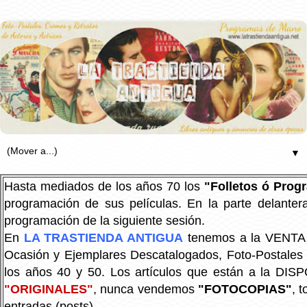
▼
Hasta mediados de los años 70 los
"Folletos ó Pro
programación de sus películas. En la parte delanter
programación de la siguiente sesión.
En
LA TRASTIENDA ANTIGUA
tenemos a la VENTA P
Ocasión y Ejemplares Descatalogados, Foto-Postales Re
los años 40 y 50.
Los artículos que están a la DIS
"ORIGINALES"
, nunca vendemos
"FOTOCOPIAS"
, 
entradas (posts).