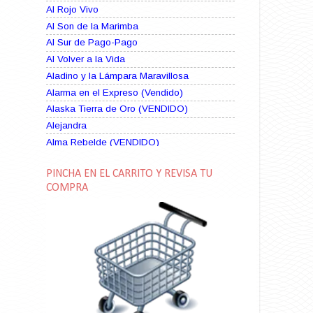
Al Rojo Vivo
Al Son de la Marimba
Al Sur de Pago-Pago
Al Volver a la Vida
Aladino y la Lámpara Maravillosa
Alarma en el Expreso (Vendido)
Alaska Tierra de Oro (VENDIDO)
Alejandra
Alma Rebelde (VENDIDO)
Alma Zíngara
PINCHA EN EL CARRITO Y REVISA TU
Alma en Suplicio (VENDIDO)
COMPRA
Almas Borrascosas
Almas en el Mar
Ama Rosa
Amame esta Noche (VENDIDO)
Amanda La Paciente Peligrosa
Amarga Victoria
Ambiciosa
Amor a Medianoche