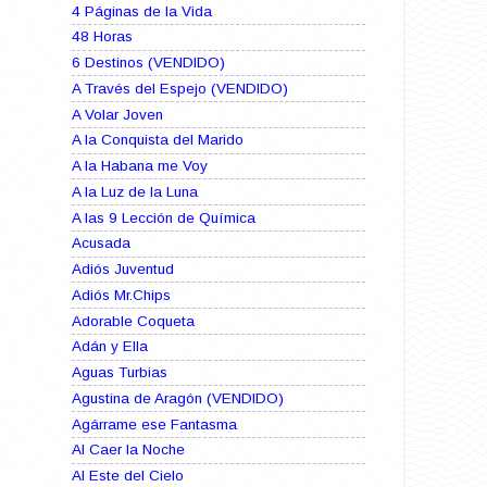
4 Páginas de la Vida
48 Horas
6 Destinos (VENDIDO)
A Través del Espejo (VENDIDO)
A Volar Joven
A la Conquista del Marido
A la Habana me Voy
A la Luz de la Luna
A las 9 Lección de Química
Acusada
Adiós Juventud
Adiós Mr.Chips
Adorable Coqueta
Adán y Ella
Aguas Turbias
Agustina de Aragón (VENDIDO)
Agárrame ese Fantasma
Al Caer la Noche
Al Este del Cielo