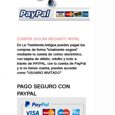
Amor en Conserva (VENDIDO)
Amor que Mata
Amor sin Refugio
Amor y Periodismo
Amores con un Extraño (VENDIDO)
Ana Karenina
COMPRA SEGURA MEDIANTE PAYPAL
Ana de Brooklyn
En La Trastienda Antigua puedes pagar tus
Ana y El Rey de Siam
compras de forma "totalmente segura"
Anatomía de un Asesinato
mediante tu cuenta de correo electrónico,
con tarjeta de débito, crédito y todo a
Andrés Harvey Millonario (VENDIDO)
través de PAYPAL, con tu cuenta de PayPal
Andrés Harvey Tenorio
y si no tienes cuenta, puedes acceder
Andrés Harvey se Enamora (VENDIDO)
como "USUARIO INVITADO"
Angel
Ansia de Amor (VENDIDO)
PAGO SEGURO CON
Aníbal
PAYPAL
Aquella Noche en Rio
Arenas Sangrientas
Argel (VENDIDO)
Armonías de Juventud (VENDIDO)