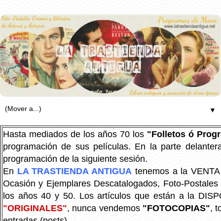
▼
Hasta mediados de los años 70 los
"Folletos ó Pro
programación de sus películas. En la parte delanter
programación de la siguiente sesión.
En
LA TRASTIENDA ANTIGUA
tenemos a la VENTA P
Ocasión y Ejemplares Descatalogados, Foto-Postales Re
los años 40 y 50.
Los artículos que están a la DIS
"ORIGINALES"
, nunca vendemos
"FOTOCOPIAS"
, 
entradas (posts).