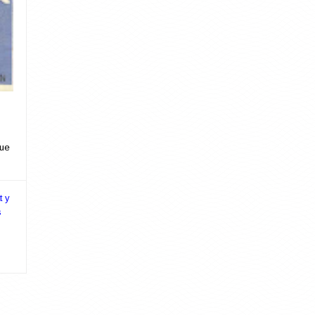
que
t y
s