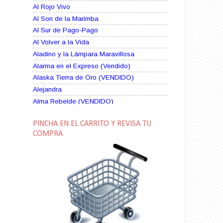
Al Rojo Vivo
Al Son de la Marimba
Al Sur de Pago-Pago
Al Volver a la Vida
Aladino y la Lámpara Maravillosa
Alarma en el Expreso (Vendido)
Alaska Tierra de Oro (VENDIDO)
Alejandra
Alma Rebelde (VENDIDO)
Alma Zíngara
PINCHA EN EL CARRITO Y REVISA TU
Alma en Suplicio (VENDIDO)
COMPRA
Almas Borrascosas
Almas en el Mar
Ama Rosa
Amame esta Noche (VENDIDO)
Amanda La Paciente Peligrosa
Amarga Victoria
Ambiciosa
Amor a Medianoche