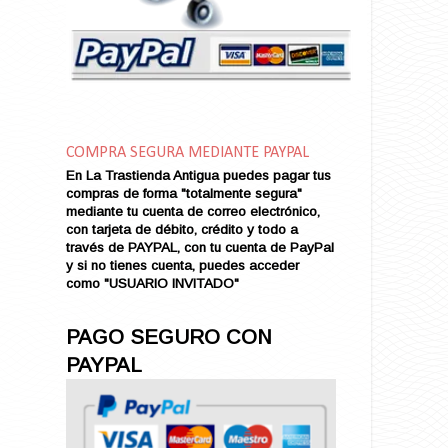
Amor en Conserva (VENDIDO)
Amor que Mata
Amor sin Refugio
Amor y Periodismo
Amores con un Extraño (VENDIDO)
Ana Karenina
COMPRA SEGURA MEDIANTE PAYPAL
Ana de Brooklyn
En La Trastienda Antigua puedes pagar tus
Ana y El Rey de Siam
compras de forma "totalmente segura"
Anatomía de un Asesinato
mediante tu cuenta de correo electrónico,
con tarjeta de débito, crédito y todo a
Andrés Harvey Millonario (VENDIDO)
través de PAYPAL, con tu cuenta de PayPal
Andrés Harvey Tenorio
y si no tienes cuenta, puedes acceder
Andrés Harvey se Enamora (VENDIDO)
como "USUARIO INVITADO"
Angel
Ansia de Amor (VENDIDO)
PAGO SEGURO CON
Aníbal
PAYPAL
Aquella Noche en Rio
Arenas Sangrientas
Argel (VENDIDO)
Armonías de Juventud (VENDIDO)