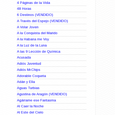
4 Páginas de la Vida
48 Horas
6 Destinos (VENDIDO)
A Través del Espejo (VENDIDO)
A Volar Joven
A la Conquista del Marido
A la Habana me Voy
A la Luz de la Luna
A las 9 Lección de Química
Acusada
Adiós Juventud
Adiós Mr.Chips
Adorable Coqueta
Adán y Ella
Aguas Turbias
Agustina de Aragón (VENDIDO)
Agárrame ese Fantasma
Al Caer la Noche
Al Este del Cielo