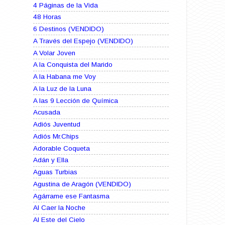
4 Páginas de la Vida
48 Horas
6 Destinos (VENDIDO)
A Través del Espejo (VENDIDO)
A Volar Joven
A la Conquista del Marido
A la Habana me Voy
A la Luz de la Luna
A las 9 Lección de Química
Acusada
Adiós Juventud
Adiós Mr.Chips
Adorable Coqueta
Adán y Ella
Aguas Turbias
Agustina de Aragón (VENDIDO)
Agárrame ese Fantasma
Al Caer la Noche
Al Este del Cielo