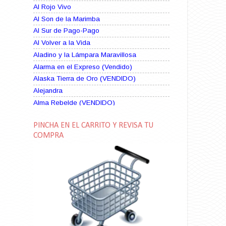
Al Rojo Vivo
Al Son de la Marimba
Al Sur de Pago-Pago
Al Volver a la Vida
Aladino y la Lámpara Maravillosa
Alarma en el Expreso (Vendido)
Alaska Tierra de Oro (VENDIDO)
Alejandra
Alma Rebelde (VENDIDO)
Alma Zíngara
PINCHA EN EL CARRITO Y REVISA TU
Alma en Suplicio (VENDIDO)
COMPRA
Almas Borrascosas
Almas en el Mar
Ama Rosa
Amame esta Noche (VENDIDO)
Amanda La Paciente Peligrosa
Amarga Victoria
Ambiciosa
Amor a Medianoche