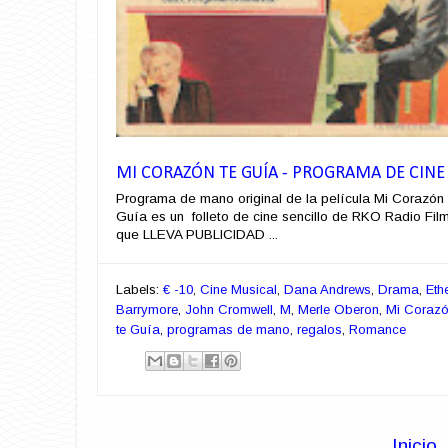
MI CORAZÓN TE GUÍA - PROGRAMA DE CINE
Programa de mano original de la película Mi Corazón 
Guía es un folleto de cine sencillo de RKO Radio Fil
que LLEVA PUBLICIDAD ...
Labels:
€ -10
,
Cine Musical
,
Dana Andrews
,
Drama
,
Eth
Barrymore
,
John Cromwell
,
M
,
Merle Oberon
,
Mi Coraz
te Guía
,
programas de mano
,
regalos
,
Romance
Inicio