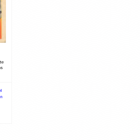
te
ms
el
ón