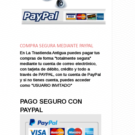
Amor en Conserva (VENDIDO)
Amor que Mata
Amor sin Refugio
Amor y Periodismo
Amores con un Extraño (VENDIDO)
Ana Karenina
COMPRA SEGURA MEDIANTE PAYPAL
Ana de Brooklyn
En La Trastienda Antigua puedes pagar tus
Ana y El Rey de Siam
compras de forma "totalmente segura"
Anatomía de un Asesinato
mediante tu cuenta de correo electrónico,
con tarjeta de débito, crédito y todo a
Andrés Harvey Millonario (VENDIDO)
través de PAYPAL, con tu cuenta de PayPal
Andrés Harvey Tenorio
y si no tienes cuenta, puedes acceder
Andrés Harvey se Enamora (VENDIDO)
como "USUARIO INVITADO"
Angel
Ansia de Amor (VENDIDO)
PAGO SEGURO CON
Aníbal
PAYPAL
Aquella Noche en Rio
Arenas Sangrientas
Argel (VENDIDO)
Armonías de Juventud (VENDIDO)