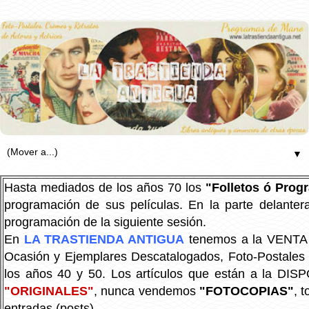
▼
Hasta mediados de los años 70 los
"Folletos ó Pro
programación de sus películas. En la parte delanter
programación de la siguiente sesión.
En
LA TRASTIENDA ANTIGUA
tenemos a la VENTA P
Ocasión y Ejemplares Descatalogados, Foto-Postales Re
los años 40 y 50.
Los artículos que están a la DIS
"ORIGINALES"
, nunca vendemos
"FOTOCOPIAS"
, 
entradas (posts).