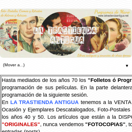
▼
Hasta mediados de los años 70 los
"Folletos ó Pro
programación de sus películas. En la parte delanter
programación de la siguiente sesión.
En
LA TRASTIENDA ANTIGUA
tenemos a la VENTA P
Ocasión y Ejemplares Descatalogados, Foto-Postales Re
los años 40 y 50.
Los artículos que están a la DIS
"ORIGINALES"
, nunca vendemos
"FOTOCOPIAS"
, 
entradas (posts).