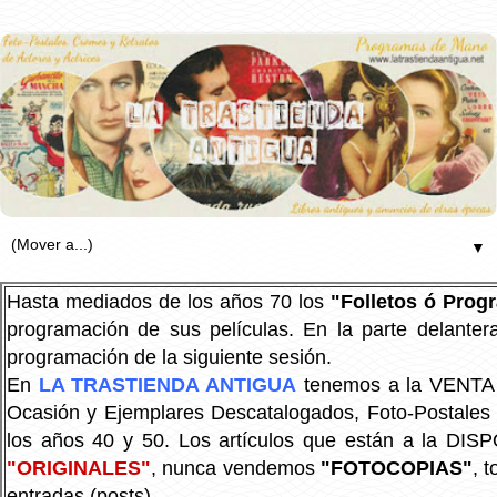
▼
Hasta mediados de los años 70 los
"Folletos ó Pro
programación de sus películas. En la parte delanter
programación de la siguiente sesión.
En
LA TRASTIENDA ANTIGUA
tenemos a la VENTA P
Ocasión y Ejemplares Descatalogados, Foto-Postales Re
los años 40 y 50.
Los artículos que están a la DIS
"ORIGINALES"
, nunca vendemos
"FOTOCOPIAS"
, 
entradas (posts).