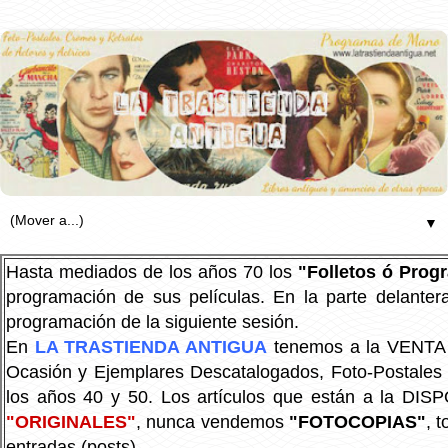
▼
Hasta mediados de los años 70 los
"Folletos ó Pro
programación de sus películas. En la parte delanter
programación de la siguiente sesión.
En
LA TRASTIENDA ANTIGUA
tenemos a la VENTA P
Ocasión y Ejemplares Descatalogados, Foto-Postales Re
los años 40 y 50.
Los artículos que están a la DIS
"ORIGINALES"
, nunca vendemos
"FOTOCOPIAS"
, 
entradas (posts).