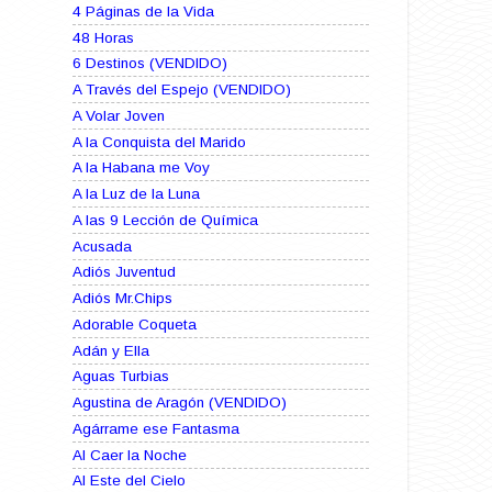
4 Páginas de la Vida
48 Horas
6 Destinos (VENDIDO)
A Través del Espejo (VENDIDO)
A Volar Joven
A la Conquista del Marido
A la Habana me Voy
A la Luz de la Luna
A las 9 Lección de Química
Acusada
Adiós Juventud
Adiós Mr.Chips
Adorable Coqueta
Adán y Ella
Aguas Turbias
Agustina de Aragón (VENDIDO)
Agárrame ese Fantasma
Al Caer la Noche
Al Este del Cielo