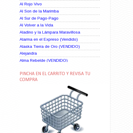
Al Rojo Vivo
Al Son de la Marimba
Al Sur de Pago-Pago
Al Volver a la Vida
Aladino y la Lámpara Maravillosa
Alarma en el Expreso (Vendido)
Alaska Tierra de Oro (VENDIDO)
Alejandra
Alma Rebelde (VENDIDO)
Alma Zíngara
PINCHA EN EL CARRITO Y REVISA TU
Alma en Suplicio (VENDIDO)
COMPRA
Almas Borrascosas
Almas en el Mar
Ama Rosa
Amame esta Noche (VENDIDO)
Amanda La Paciente Peligrosa
Amarga Victoria
Ambiciosa
Amor a Medianoche