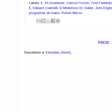
Labels:
€ -10
,
Aventuras
,
Ciencia Ficción
,
Cine Fantásti
E
,
Edward Ciannelli
,
El Misterioso Dr. Satán
,
John Engli
programas de mano
,
Robert Wilcox
Inicio
Suscribirse a:
Entradas (Atom)