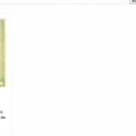
so
 de