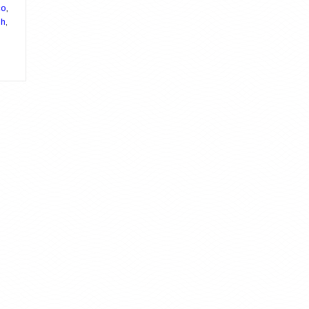
co
,
sh
,