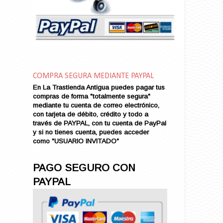
Amor en Conserva (VENDIDO)
Amor que Mata
Amor sin Refugio
Amor y Periodismo
Amores con un Extraño (VENDIDO)
Ana Karenina
COMPRA SEGURA MEDIANTE PAYPAL
Ana de Brooklyn
En La Trastienda Antigua puedes pagar tus
Ana y El Rey de Siam
compras de forma "totalmente segura"
Anatomía de un Asesinato
mediante tu cuenta de correo electrónico,
con tarjeta de débito, crédito y todo a
Andrés Harvey Millonario (VENDIDO)
través de PAYPAL, con tu cuenta de PayPal
Andrés Harvey Tenorio
y si no tienes cuenta, puedes acceder
Andrés Harvey se Enamora (VENDIDO)
como "USUARIO INVITADO"
Angel
Ansia de Amor (VENDIDO)
PAGO SEGURO CON
Aníbal
PAYPAL
Aquella Noche en Rio
Arenas Sangrientas
Argel (VENDIDO)
Armonías de Juventud (VENDIDO)