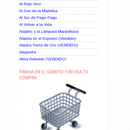
Al Rojo Vivo
Al Son de la Marimba
Al Sur de Pago-Pago
Al Volver a la Vida
Aladino y la Lámpara Maravillosa
Alarma en el Expreso (Vendido)
Alaska Tierra de Oro (VENDIDO)
Alejandra
Alma Rebelde (VENDIDO)
Alma Zíngara
PINCHA EN EL CARRITO Y REVISA TU
Alma en Suplicio (VENDIDO)
COMPRA
Almas Borrascosas
Almas en el Mar
Ama Rosa
Amame esta Noche (VENDIDO)
Amanda La Paciente Peligrosa
Amarga Victoria
Ambiciosa
Amor a Medianoche