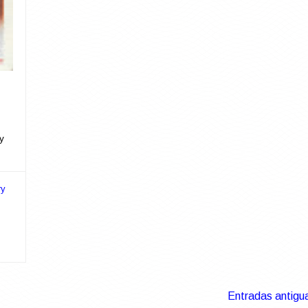
y
ry
Entradas antigu