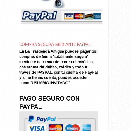
Amor en Conserva (VENDIDO)
Amor que Mata
Amor sin Refugio
Amor y Periodismo
Amores con un Extraño (VENDIDO)
Ana Karenina
COMPRA SEGURA MEDIANTE PAYPAL
Ana de Brooklyn
En La Trastienda Antigua puedes pagar tus
Ana y El Rey de Siam
compras de forma "totalmente segura"
Anatomía de un Asesinato
mediante tu cuenta de correo electrónico,
con tarjeta de débito, crédito y todo a
Andrés Harvey Millonario (VENDIDO)
través de PAYPAL, con tu cuenta de PayPal
Andrés Harvey Tenorio
y si no tienes cuenta, puedes acceder
Andrés Harvey se Enamora (VENDIDO)
como "USUARIO INVITADO"
Angel
Ansia de Amor (VENDIDO)
PAGO SEGURO CON
Aníbal
PAYPAL
Aquella Noche en Rio
Arenas Sangrientas
Argel (VENDIDO)
Armonías de Juventud (VENDIDO)