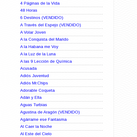
4 Páginas de la Vida
48 Horas
6 Destinos (VENDIDO)
A Través del Espejo (VENDIDO)
A Volar Joven
A la Conquista del Marido
A la Habana me Voy
A la Luz de la Luna
A las 9 Lección de Química
Acusada
Adiós Juventud
Adiós Mr.Chips
Adorable Coqueta
Adán y Ella
Aguas Turbias
Agustina de Aragón (VENDIDO)
Agárrame ese Fantasma
Al Caer la Noche
Al Este del Cielo