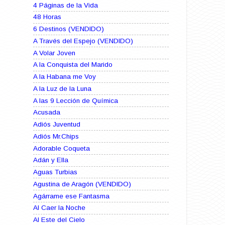
4 Páginas de la Vida
48 Horas
6 Destinos (VENDIDO)
A Través del Espejo (VENDIDO)
A Volar Joven
A la Conquista del Marido
A la Habana me Voy
A la Luz de la Luna
A las 9 Lección de Química
Acusada
Adiós Juventud
Adiós Mr.Chips
Adorable Coqueta
Adán y Ella
Aguas Turbias
Agustina de Aragón (VENDIDO)
Agárrame ese Fantasma
Al Caer la Noche
Al Este del Cielo