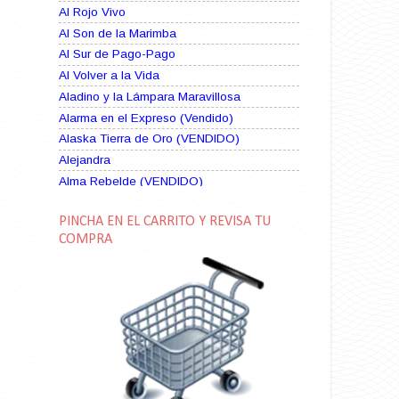
Al Rojo Vivo
Al Son de la Marimba
Al Sur de Pago-Pago
Al Volver a la Vida
Aladino y la Lámpara Maravillosa
Alarma en el Expreso (Vendido)
Alaska Tierra de Oro (VENDIDO)
Alejandra
Alma Rebelde (VENDIDO)
Alma Zíngara
PINCHA EN EL CARRITO Y REVISA TU
Alma en Suplicio (VENDIDO)
COMPRA
Almas Borrascosas
Almas en el Mar
Ama Rosa
Amame esta Noche (VENDIDO)
Amanda La Paciente Peligrosa
Amarga Victoria
Ambiciosa
Amor a Medianoche