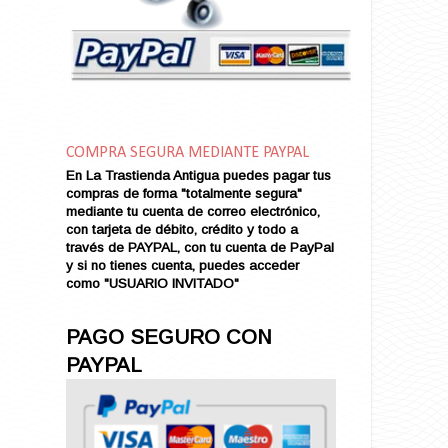
Amor en Conserva (VENDIDO)
Amor que Mata
Amor sin Refugio
Amor y Periodismo
Amores con un Extraño (VENDIDO)
Ana Karenina
COMPRA SEGURA MEDIANTE PAYPAL
Ana de Brooklyn
En La Trastienda Antigua puedes pagar tus
Ana y El Rey de Siam
compras de forma "totalmente segura"
Anatomía de un Asesinato
mediante tu cuenta de correo electrónico,
con tarjeta de débito, crédito y todo a
Andrés Harvey Millonario (VENDIDO)
través de PAYPAL, con tu cuenta de PayPal
Andrés Harvey Tenorio
y si no tienes cuenta, puedes acceder
Andrés Harvey se Enamora (VENDIDO)
como "USUARIO INVITADO"
Angel
Ansia de Amor (VENDIDO)
PAGO SEGURO CON
Aníbal
PAYPAL
Aquella Noche en Rio
Arenas Sangrientas
Argel (VENDIDO)
Armonías de Juventud (VENDIDO)