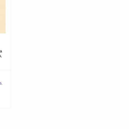
sa
A
o
,