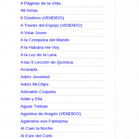
4 Páginas de la Vida
48 Horas
6 Destinos (VENDIDO)
A Través del Espejo (VENDIDO)
A Volar Joven
A la Conquista del Marido
A la Habana me Voy
A la Luz de la Luna
A las 9 Lección de Química
Acusada
Adiós Juventud
Adiós Mr.Chips
Adorable Coqueta
Adán y Ella
Aguas Turbias
Agustina de Aragón (VENDIDO)
Agárrame ese Fantasma
Al Caer la Noche
Al Este del Cielo