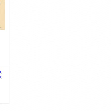
d
,
r
,