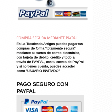
Amor en Conserva (VENDIDO)
Amor que Mata
Amor sin Refugio
Amor y Periodismo
Amores con un Extraño (VENDIDO)
Ana Karenina
COMPRA SEGURA MEDIANTE PAYPAL
Ana de Brooklyn
En La Trastienda Antigua puedes pagar tus
Ana y El Rey de Siam
compras de forma "totalmente segura"
Anatomía de un Asesinato
mediante tu cuenta de correo electrónico,
con tarjeta de débito, crédito y todo a
Andrés Harvey Millonario (VENDIDO)
través de PAYPAL, con tu cuenta de PayPal
Andrés Harvey Tenorio
y si no tienes cuenta, puedes acceder
Andrés Harvey se Enamora (VENDIDO)
como "USUARIO INVITADO"
Angel
Ansia de Amor (VENDIDO)
PAGO SEGURO CON
Aníbal
PAYPAL
Aquella Noche en Rio
Arenas Sangrientas
Argel (VENDIDO)
Armonías de Juventud (VENDIDO)