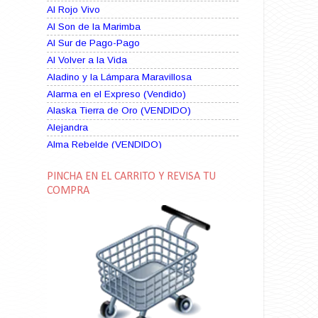
Al Rojo Vivo
Al Son de la Marimba
Al Sur de Pago-Pago
Al Volver a la Vida
Aladino y la Lámpara Maravillosa
Alarma en el Expreso (Vendido)
Alaska Tierra de Oro (VENDIDO)
Alejandra
Alma Rebelde (VENDIDO)
Alma Zíngara
PINCHA EN EL CARRITO Y REVISA TU
Alma en Suplicio (VENDIDO)
COMPRA
Almas Borrascosas
Almas en el Mar
Ama Rosa
Amame esta Noche (VENDIDO)
Amanda La Paciente Peligrosa
Amarga Victoria
Ambiciosa
Amor a Medianoche