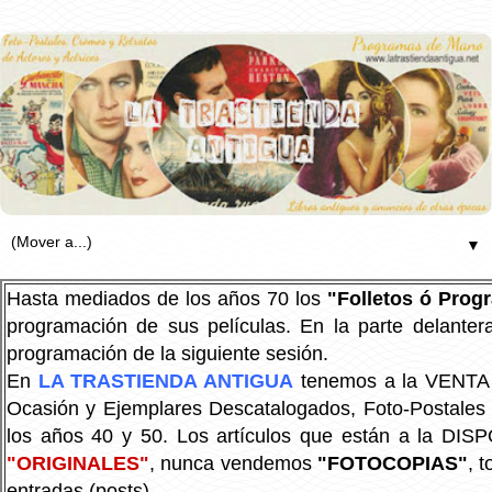
▼
Hasta mediados de los años 70 los
"Folletos ó Pro
programación de sus películas. En la parte delanter
programación de la siguiente sesión.
En
LA TRASTIENDA ANTIGUA
tenemos a la VENTA P
Ocasión y Ejemplares Descatalogados, Foto-Postales Re
los años 40 y 50.
Los artículos que están a la DIS
"ORIGINALES"
, nunca vendemos
"FOTOCOPIAS"
, 
entradas (posts).