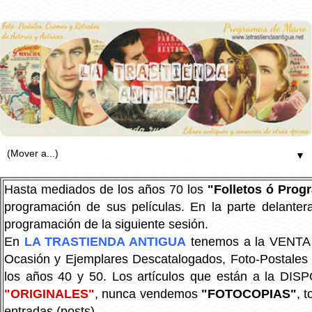
▼
Hasta mediados de los años 70 los
"Folletos ó Pro
programación de sus películas. En la parte delanter
programación de la siguiente sesión.
En
LA TRASTIENDA ANTIGUA
tenemos a la VENTA P
Ocasión y Ejemplares Descatalogados, Foto-Postales Re
los años 40 y 50.
Los artículos que están a la DIS
"ORIGINALES"
, nunca vendemos
"FOTOCOPIAS"
, 
entradas (posts).