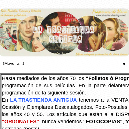
▼
Hasta mediados de los años 70 los
"Folletos ó Pro
programación de sus películas. En la parte delanter
programación de la siguiente sesión.
En
LA TRASTIENDA ANTIGUA
tenemos a la VENTA P
Ocasión y Ejemplares Descatalogados, Foto-Postales Re
los años 40 y 50.
Los artículos que están a la DIS
"ORIGINALES"
, nunca vendemos
"FOTOCOPIAS"
, 
entradas (posts).