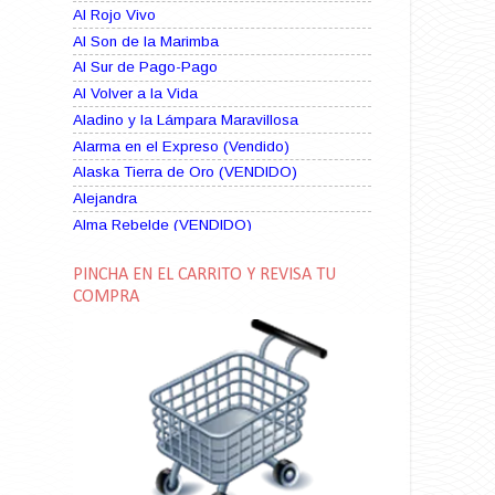
Al Rojo Vivo
Al Son de la Marimba
Al Sur de Pago-Pago
Al Volver a la Vida
Aladino y la Lámpara Maravillosa
Alarma en el Expreso (Vendido)
Alaska Tierra de Oro (VENDIDO)
Alejandra
Alma Rebelde (VENDIDO)
Alma Zíngara
PINCHA EN EL CARRITO Y REVISA TU
Alma en Suplicio (VENDIDO)
COMPRA
Almas Borrascosas
Almas en el Mar
Ama Rosa
Amame esta Noche (VENDIDO)
Amanda La Paciente Peligrosa
Amarga Victoria
Ambiciosa
Amor a Medianoche