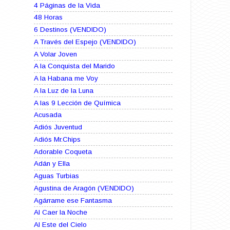
4 Páginas de la Vida
48 Horas
6 Destinos (VENDIDO)
A Través del Espejo (VENDIDO)
A Volar Joven
A la Conquista del Marido
A la Habana me Voy
A la Luz de la Luna
A las 9 Lección de Química
Acusada
Adiós Juventud
Adiós Mr.Chips
Adorable Coqueta
Adán y Ella
Aguas Turbias
Agustina de Aragón (VENDIDO)
Agárrame ese Fantasma
Al Caer la Noche
Al Este del Cielo