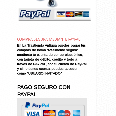
Amor en Conserva (VENDIDO)
Amor que Mata
Amor sin Refugio
Amor y Periodismo
Amores con un Extraño (VENDIDO)
Ana Karenina
COMPRA SEGURA MEDIANTE PAYPAL
Ana de Brooklyn
En La Trastienda Antigua puedes pagar tus
Ana y El Rey de Siam
compras de forma "totalmente segura"
Anatomía de un Asesinato
mediante tu cuenta de correo electrónico,
con tarjeta de débito, crédito y todo a
Andrés Harvey Millonario (VENDIDO)
través de PAYPAL, con tu cuenta de PayPal
Andrés Harvey Tenorio
y si no tienes cuenta, puedes acceder
Andrés Harvey se Enamora (VENDIDO)
como "USUARIO INVITADO"
Angel
Ansia de Amor (VENDIDO)
PAGO SEGURO CON
Aníbal
PAYPAL
Aquella Noche en Rio
Arenas Sangrientas
Argel (VENDIDO)
Armonías de Juventud (VENDIDO)