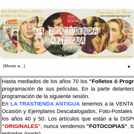
▼
Hasta mediados de los años 70 los
"Folletos ó Pro
programación de sus películas. En la parte delanter
programación de la siguiente sesión.
En
LA TRASTIENDA ANTIGUA
tenemos a la VENTA P
Ocasión y Ejemplares Descatalogados, Foto-Postales Re
los años 40 y 50.
Los artículos que están a la DIS
"ORIGINALES"
, nunca vendemos
"FOTOCOPIAS"
, 
entradas (posts).