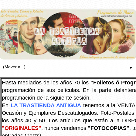
▼
Hasta mediados de los años 70 los
"Folletos ó Pro
programación de sus películas. En la parte delanter
programación de la siguiente sesión.
En
LA TRASTIENDA ANTIGUA
tenemos a la VENTA P
Ocasión y Ejemplares Descatalogados, Foto-Postales Re
los años 40 y 50.
Los artículos que están a la DIS
"ORIGINALES"
, nunca vendemos
"FOTOCOPIAS"
, 
entradas (posts).