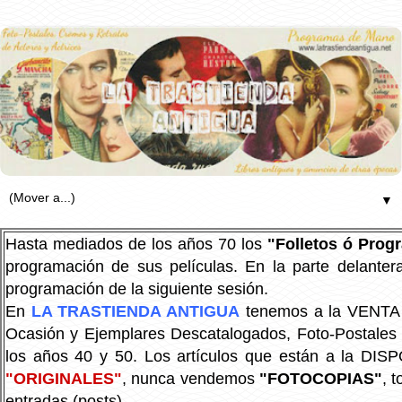
▼
Hasta mediados de los años 70 los
"Folletos ó Pro
programación de sus películas. En la parte delanter
programación de la siguiente sesión.
En
LA TRASTIENDA ANTIGUA
tenemos a la VENTA P
Ocasión y Ejemplares Descatalogados, Foto-Postales Re
los años 40 y 50.
Los artículos que están a la DIS
"ORIGINALES"
, nunca vendemos
"FOTOCOPIAS"
, 
entradas (posts).