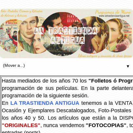
▼
Hasta mediados de los años 70 los
"Folletos ó Pro
programación de sus películas. En la parte delanter
programación de la siguiente sesión.
En
LA TRASTIENDA ANTIGUA
tenemos a la VENTA P
Ocasión y Ejemplares Descatalogados, Foto-Postales Re
los años 40 y 50.
Los artículos que están a la DIS
"ORIGINALES"
, nunca vendemos
"FOTOCOPIAS"
, 
entradas (posts).