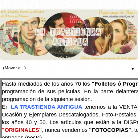
▼
Hasta mediados de los años 70 los
"Folletos ó Pro
programación de sus películas. En la parte delanter
programación de la siguiente sesión.
En
LA TRASTIENDA ANTIGUA
tenemos a la VENTA P
Ocasión y Ejemplares Descatalogados, Foto-Postales Re
los años 40 y 50.
Los artículos que están a la DIS
"ORIGINALES"
, nunca vendemos
"FOTOCOPIAS"
, 
entradas (posts).