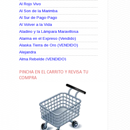
Al Rojo Vivo
Al Son de la Marimba
Al Sur de Pago-Pago
Al Volver a la Vida
Aladino y la Lámpara Maravillosa
Alarma en el Expreso (Vendido)
Alaska Tierra de Oro (VENDIDO)
Alejandra
Alma Rebelde (VENDIDO)
Alma Zíngara
PINCHA EN EL CARRITO Y REVISA TU
Alma en Suplicio (VENDIDO)
COMPRA
Almas Borrascosas
Almas en el Mar
Ama Rosa
Amame esta Noche (VENDIDO)
Amanda La Paciente Peligrosa
Amarga Victoria
Ambiciosa
Amor a Medianoche