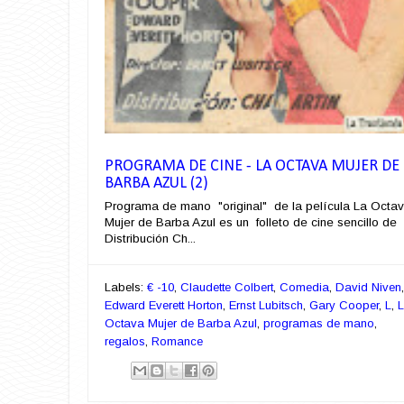
PROGRAMA DE CINE - LA OCTAVA MUJER DE
BARBA AZUL (2)
Programa de mano "original" de la película La Octa
Mujer de Barba Azul es un folleto de cine sencillo de
Distribución Ch...
Labels:
€ -10
,
Claudette Colbert
,
Comedia
,
David Niven
,
Edward Everett Horton
,
Ernst Lubitsch
,
Gary Cooper
,
L
,
Octava Mujer de Barba Azul
,
programas de mano
,
regalos
,
Romance