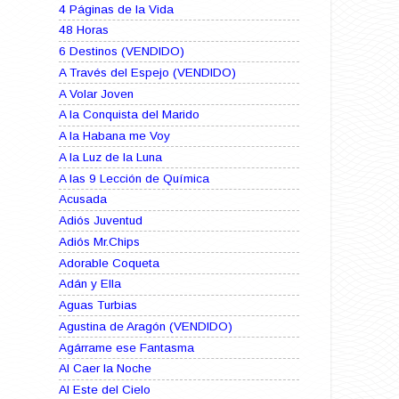
4 Páginas de la Vida
48 Horas
6 Destinos (VENDIDO)
A Través del Espejo (VENDIDO)
A Volar Joven
A la Conquista del Marido
A la Habana me Voy
A la Luz de la Luna
A las 9 Lección de Química
Acusada
Adiós Juventud
Adiós Mr.Chips
Adorable Coqueta
Adán y Ella
Aguas Turbias
Agustina de Aragón (VENDIDO)
Agárrame ese Fantasma
Al Caer la Noche
Al Este del Cielo