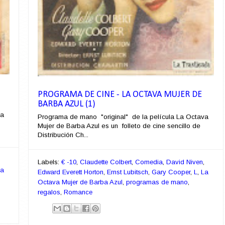
PROGRAMA DE CINE - LA OCTAVA MUJER DE
BARBA AZUL (1)
va
Programa de mano "original" de la película La Octava
Mujer de Barba Azul es un folleto de cine sencillo de
Distribución Ch...
Labels:
€ -10
,
Claudette Colbert
,
Comedia
,
David Niven
,
La
Edward Everett Horton
,
Ernst Lubitsch
,
Gary Cooper
,
L
,
La
Octava Mujer de Barba Azul
,
programas de mano
,
regalos
,
Romance