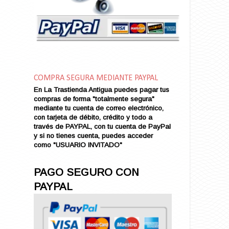
Amor en Conserva (VENDIDO)
Amor que Mata
Amor sin Refugio
Amor y Periodismo
Amores con un Extraño (VENDIDO)
Ana Karenina
COMPRA SEGURA MEDIANTE PAYPAL
Ana de Brooklyn
En La Trastienda Antigua puedes pagar tus
Ana y El Rey de Siam
compras de forma "totalmente segura"
Anatomía de un Asesinato
mediante tu cuenta de correo electrónico,
con tarjeta de débito, crédito y todo a
Andrés Harvey Millonario (VENDIDO)
través de PAYPAL, con tu cuenta de PayPal
Andrés Harvey Tenorio
y si no tienes cuenta, puedes acceder
Andrés Harvey se Enamora (VENDIDO)
como "USUARIO INVITADO"
Angel
Ansia de Amor (VENDIDO)
PAGO SEGURO CON
Aníbal
PAYPAL
Aquella Noche en Rio
Arenas Sangrientas
Argel (VENDIDO)
Armonías de Juventud (VENDIDO)