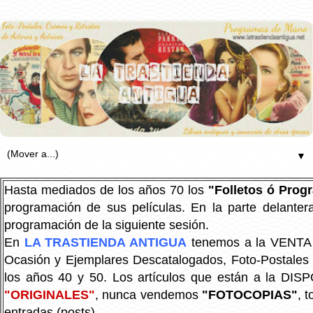
▼
Hasta mediados de los años 70 los
"Folletos ó Pro
programación de sus películas. En la parte delanter
programación de la siguiente sesión.
En
LA TRASTIENDA ANTIGUA
tenemos a la VENTA P
Ocasión y Ejemplares Descatalogados, Foto-Postales Re
los años 40 y 50.
Los artículos que están a la DIS
"ORIGINALES"
, nunca vendemos
"FOTOCOPIAS"
, 
entradas (posts).