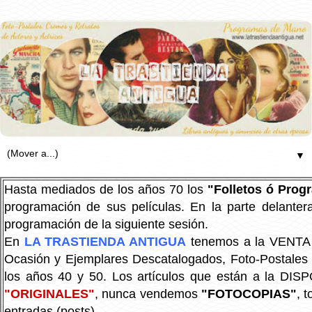
▼
Hasta mediados de los años 70 los
"Folletos ó Pro
programación de sus películas. En la parte delanter
programación de la siguiente sesión.
En
LA TRASTIENDA ANTIGUA
tenemos a la VENTA P
Ocasión y Ejemplares Descatalogados, Foto-Postales Re
los años 40 y 50.
Los artículos que están a la DIS
"ORIGINALES"
, nunca vendemos
"FOTOCOPIAS"
, 
entradas (posts).