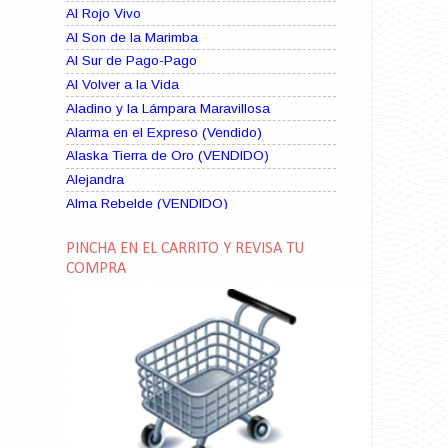
Al Rojo Vivo
Al Son de la Marimba
Al Sur de Pago-Pago
Al Volver a la Vida
Aladino y la Lámpara Maravillosa
Alarma en el Expreso (Vendido)
Alaska Tierra de Oro (VENDIDO)
Alejandra
Alma Rebelde (VENDIDO)
Alma Zíngara
PINCHA EN EL CARRITO Y REVISA TU
Alma en Suplicio (VENDIDO)
COMPRA
Almas Borrascosas
Almas en el Mar
Ama Rosa
Amame esta Noche (VENDIDO)
Amanda La Paciente Peligrosa
Amarga Victoria
Ambiciosa
Amor a Medianoche