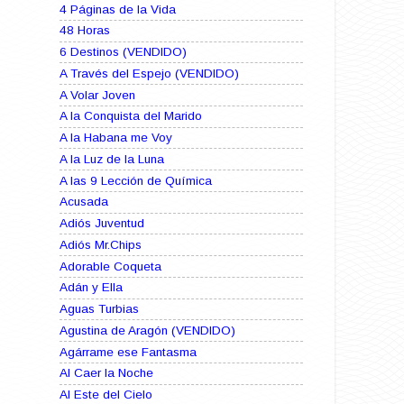
4 Páginas de la Vida
48 Horas
6 Destinos (VENDIDO)
A Través del Espejo (VENDIDO)
A Volar Joven
A la Conquista del Marido
A la Habana me Voy
A la Luz de la Luna
A las 9 Lección de Química
Acusada
Adiós Juventud
Adiós Mr.Chips
Adorable Coqueta
Adán y Ella
Aguas Turbias
Agustina de Aragón (VENDIDO)
Agárrame ese Fantasma
Al Caer la Noche
Al Este del Cielo