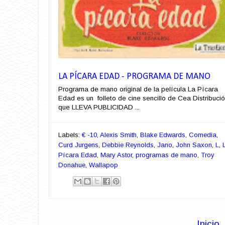
LA PÍCARA EDAD - PROGRAMA DE MANO
Programa de mano original de la película La Pícara
Edad es un folleto de cine sencillo de Cea Distribuci
que LLEVA PUBLICIDAD ...
Labels:
€ -10
,
Alexis Smith
,
Blake Edwards
,
Comedia
,
Curd Jurgens
,
Debbie Reynolds
,
Jano
,
John Saxon
,
L
,
Pícara Edad
,
Mary Astor
,
programas de mano
,
Troy
Donahue
,
Wallapop
Inicio