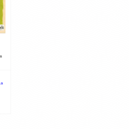
ón
La