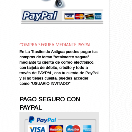
Amor en Conserva (VENDIDO)
Amor que Mata
Amor sin Refugio
Amor y Periodismo
Amores con un Extraño (VENDIDO)
Ana Karenina
COMPRA SEGURA MEDIANTE PAYPAL
Ana de Brooklyn
En La Trastienda Antigua puedes pagar tus
Ana y El Rey de Siam
compras de forma "totalmente segura"
Anatomía de un Asesinato
mediante tu cuenta de correo electrónico,
con tarjeta de débito, crédito y todo a
Andrés Harvey Millonario (VENDIDO)
través de PAYPAL, con tu cuenta de PayPal
Andrés Harvey Tenorio
y si no tienes cuenta, puedes acceder
Andrés Harvey se Enamora (VENDIDO)
como "USUARIO INVITADO"
Angel
Ansia de Amor (VENDIDO)
PAGO SEGURO CON
Aníbal
PAYPAL
Aquella Noche en Rio
Arenas Sangrientas
Argel (VENDIDO)
Armonías de Juventud (VENDIDO)