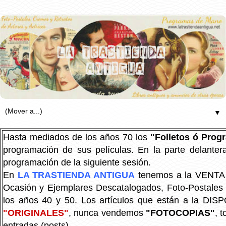
▼
Hasta mediados de los años 70 los
"Folletos ó Pro
programación de sus películas. En la parte delanter
programación de la siguiente sesión.
En
LA TRASTIENDA ANTIGUA
tenemos a la VENTA P
Ocasión y Ejemplares Descatalogados, Foto-Postales Re
los años 40 y 50.
Los artículos que están a la DIS
"ORIGINALES"
, nunca vendemos
"FOTOCOPIAS"
, 
entradas (posts).