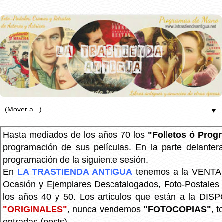
▼
Hasta mediados de los años 70 los
"Folletos ó Pro
programación de sus películas. En la parte delanter
programación de la siguiente sesión.
En
LA TRASTIENDA ANTIGUA
tenemos a la VENTA P
Ocasión y Ejemplares Descatalogados, Foto-Postales Re
los años 40 y 50.
Los artículos que están a la DIS
"ORIGINALES"
, nunca vendemos
"FOTOCOPIAS"
, 
entradas (posts).