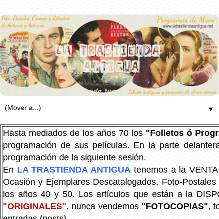
▼
Hasta mediados de los años 70 los
"Folletos ó Pro
programación de sus películas. En la parte delanter
programación de la siguiente sesión.
En
LA TRASTIENDA ANTIGUA
tenemos a la VENTA P
Ocasión y Ejemplares Descatalogados, Foto-Postales Re
los años 40 y 50.
Los artículos que están a la DIS
"ORIGINALES"
, nunca vendemos
"FOTOCOPIAS"
, 
entradas (posts).