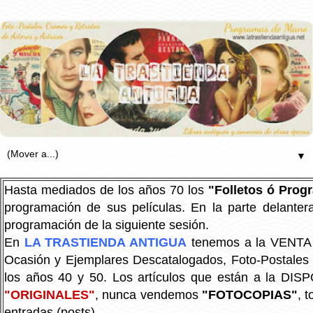
▼
Hasta mediados de los años 70 los
"Folletos ó Pro
programación de sus películas. En la parte delanter
programación de la siguiente sesión.
En
LA TRASTIENDA ANTIGUA
tenemos a la VENTA P
Ocasión y Ejemplares Descatalogados, Foto-Postales Re
los años 40 y 50.
Los artículos que están a la DIS
"ORIGINALES"
, nunca vendemos
"FOTOCOPIAS"
, 
entradas (posts).