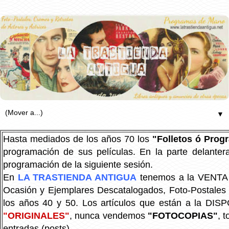
▼
Hasta mediados de los años 70 los
"Folletos ó Pro
programación de sus películas. En la parte delanter
programación de la siguiente sesión.
En
LA TRASTIENDA ANTIGUA
tenemos a la VENTA P
Ocasión y Ejemplares Descatalogados, Foto-Postales Re
los años 40 y 50.
Los artículos que están a la DIS
"ORIGINALES"
, nunca vendemos
"FOTOCOPIAS"
, 
entradas (posts).