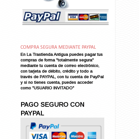
Amor en Conserva (VENDIDO)
Amor que Mata
Amor sin Refugio
Amor y Periodismo
Amores con un Extraño (VENDIDO)
Ana Karenina
COMPRA SEGURA MEDIANTE PAYPAL
Ana de Brooklyn
En La Trastienda Antigua puedes pagar tus
Ana y El Rey de Siam
compras de forma "totalmente segura"
Anatomía de un Asesinato
mediante tu cuenta de correo electrónico,
con tarjeta de débito, crédito y todo a
Andrés Harvey Millonario (VENDIDO)
través de PAYPAL, con tu cuenta de PayPal
Andrés Harvey Tenorio
y si no tienes cuenta, puedes acceder
Andrés Harvey se Enamora (VENDIDO)
como "USUARIO INVITADO"
Angel
Ansia de Amor (VENDIDO)
PAGO SEGURO CON
Aníbal
PAYPAL
Aquella Noche en Rio
Arenas Sangrientas
Argel (VENDIDO)
Armonías de Juventud (VENDIDO)