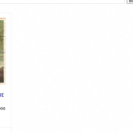
JE
000