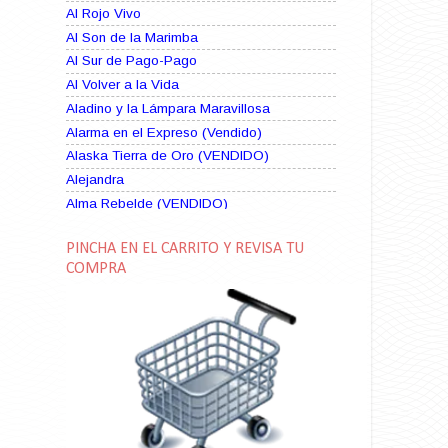
Al Rojo Vivo
Al Son de la Marimba
Al Sur de Pago-Pago
Al Volver a la Vida
Aladino y la Lámpara Maravillosa
Alarma en el Expreso (Vendido)
Alaska Tierra de Oro (VENDIDO)
Alejandra
Alma Rebelde (VENDIDO)
Alma Zíngara
PINCHA EN EL CARRITO Y REVISA TU
Alma en Suplicio (VENDIDO)
COMPRA
Almas Borrascosas
Almas en el Mar
Ama Rosa
Amame esta Noche (VENDIDO)
Amanda La Paciente Peligrosa
Amarga Victoria
Ambiciosa
Amor a Medianoche