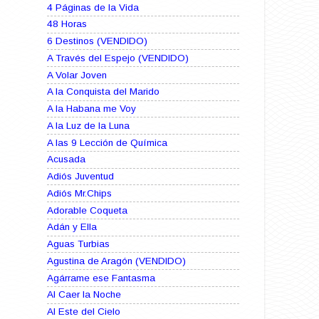
4 Páginas de la Vida
48 Horas
6 Destinos (VENDIDO)
A Través del Espejo (VENDIDO)
A Volar Joven
A la Conquista del Marido
A la Habana me Voy
A la Luz de la Luna
A las 9 Lección de Química
Acusada
Adiós Juventud
Adiós Mr.Chips
Adorable Coqueta
Adán y Ella
Aguas Turbias
Agustina de Aragón (VENDIDO)
Agárrame ese Fantasma
Al Caer la Noche
Al Este del Cielo