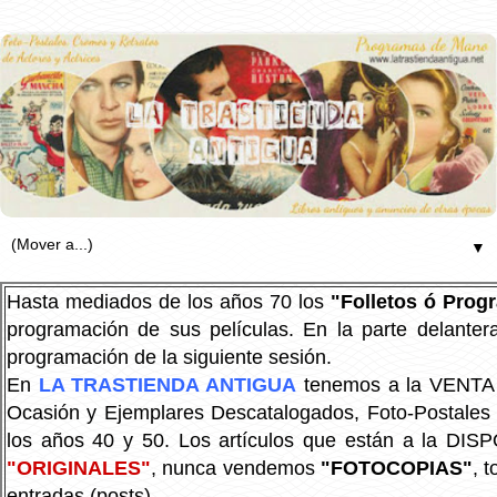
▼
Hasta mediados de los años 70 los
"Folletos ó Pro
programación de sus películas. En la parte delanter
programación de la siguiente sesión.
En
LA TRASTIENDA ANTIGUA
tenemos a la VENTA P
Ocasión y Ejemplares Descatalogados, Foto-Postales Re
los años 40 y 50.
Los artículos que están a la DIS
"ORIGINALES"
, nunca vendemos
"FOTOCOPIAS"
, 
entradas (posts).