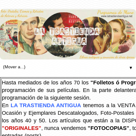
▼
Hasta mediados de los años 70 los
"Folletos ó Pro
programación de sus películas. En la parte delanter
programación de la siguiente sesión.
En
LA TRASTIENDA ANTIGUA
tenemos a la VENTA P
Ocasión y Ejemplares Descatalogados, Foto-Postales Re
los años 40 y 50.
Los artículos que están a la DIS
"ORIGINALES"
, nunca vendemos
"FOTOCOPIAS"
, 
entradas (posts).