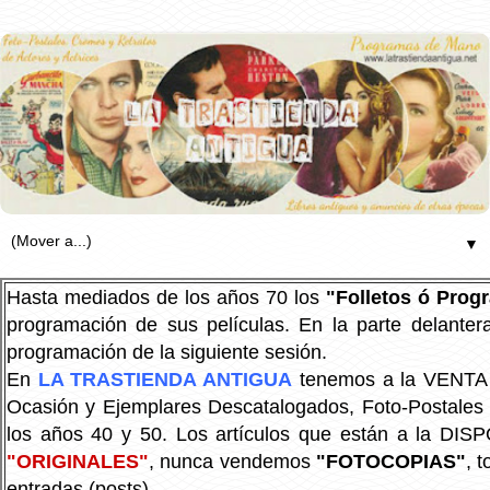
▼
Hasta mediados de los años 70 los
"Folletos ó Pro
programación de sus películas. En la parte delanter
programación de la siguiente sesión.
En
LA TRASTIENDA ANTIGUA
tenemos a la VENTA P
Ocasión y Ejemplares Descatalogados, Foto-Postales Re
los años 40 y 50.
Los artículos que están a la DIS
"ORIGINALES"
, nunca vendemos
"FOTOCOPIAS"
, 
entradas (posts).