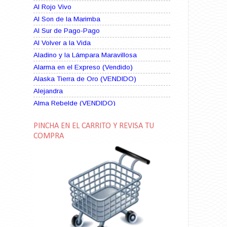
Al Rojo Vivo
Al Son de la Marimba
Al Sur de Pago-Pago
Al Volver a la Vida
Aladino y la Lámpara Maravillosa
Alarma en el Expreso (Vendido)
Alaska Tierra de Oro (VENDIDO)
Alejandra
Alma Rebelde (VENDIDO)
Alma Zíngara
PINCHA EN EL CARRITO Y REVISA TU
Alma en Suplicio (VENDIDO)
COMPRA
Almas Borrascosas
Almas en el Mar
Ama Rosa
Amame esta Noche (VENDIDO)
Amanda La Paciente Peligrosa
Amarga Victoria
Ambiciosa
Amor a Medianoche