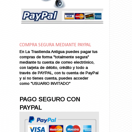
Amor en Conserva (VENDIDO)
Amor que Mata
Amor sin Refugio
Amor y Periodismo
Amores con un Extraño (VENDIDO)
Ana Karenina
COMPRA SEGURA MEDIANTE PAYPAL
Ana de Brooklyn
En La Trastienda Antigua puedes pagar tus
Ana y El Rey de Siam
compras de forma "totalmente segura"
Anatomía de un Asesinato
mediante tu cuenta de correo electrónico,
con tarjeta de débito, crédito y todo a
Andrés Harvey Millonario (VENDIDO)
través de PAYPAL, con tu cuenta de PayPal
Andrés Harvey Tenorio
y si no tienes cuenta, puedes acceder
Andrés Harvey se Enamora (VENDIDO)
como "USUARIO INVITADO"
Angel
Ansia de Amor (VENDIDO)
PAGO SEGURO CON
Aníbal
PAYPAL
Aquella Noche en Rio
Arenas Sangrientas
Argel (VENDIDO)
Armonías de Juventud (VENDIDO)