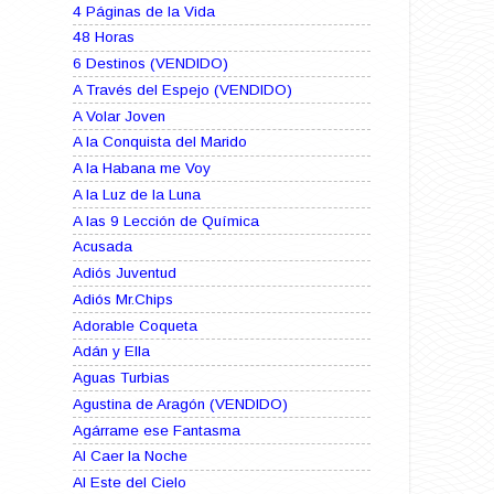
4 Páginas de la Vida
48 Horas
6 Destinos (VENDIDO)
A Través del Espejo (VENDIDO)
A Volar Joven
A la Conquista del Marido
A la Habana me Voy
A la Luz de la Luna
A las 9 Lección de Química
Acusada
Adiós Juventud
Adiós Mr.Chips
Adorable Coqueta
Adán y Ella
Aguas Turbias
Agustina de Aragón (VENDIDO)
Agárrame ese Fantasma
Al Caer la Noche
Al Este del Cielo