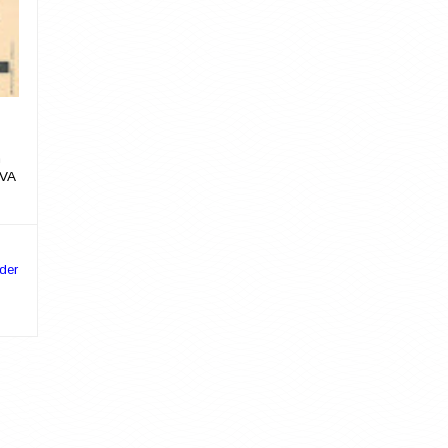
n
EVA
der