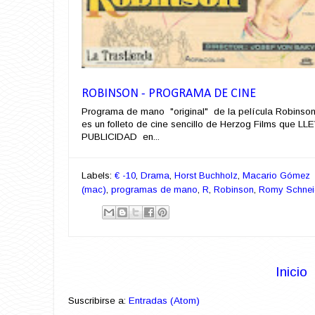
ROBINSON - PROGRAMA DE CINE
Programa de mano "original" de la película Robinso
es un folleto de cine sencillo de Herzog Films que LL
PUBLICIDAD en...
Labels:
€ -10
,
Drama
,
Horst Buchholz
,
Macario Gómez
(mac)
,
programas de mano
,
R
,
Robinson
,
Romy Schnei
Inicio
Suscribirse a:
Entradas (Atom)