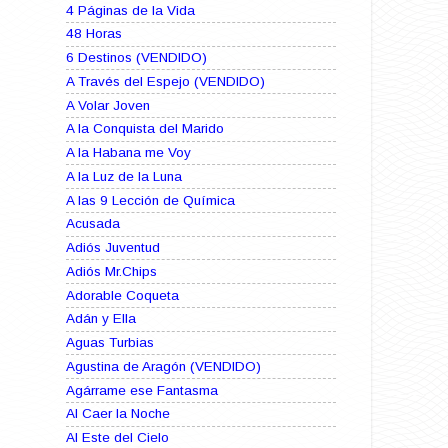
4 Páginas de la Vida
48 Horas
6 Destinos (VENDIDO)
A Través del Espejo (VENDIDO)
A Volar Joven
A la Conquista del Marido
A la Habana me Voy
A la Luz de la Luna
A las 9 Lección de Química
Acusada
Adiós Juventud
Adiós Mr.Chips
Adorable Coqueta
Adán y Ella
Aguas Turbias
Agustina de Aragón (VENDIDO)
Agárrame ese Fantasma
Al Caer la Noche
Al Este del Cielo