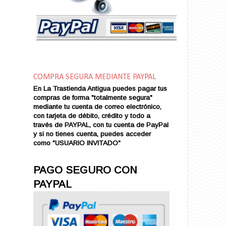
Amor en Conserva (VENDIDO)
Amor que Mata
Amor sin Refugio
Amor y Periodismo
Amores con un Extraño (VENDIDO)
Ana Karenina
COMPRA SEGURA MEDIANTE PAYPAL
Ana de Brooklyn
En La Trastienda Antigua puedes pagar tus
Ana y El Rey de Siam
compras de forma "totalmente segura"
Anatomía de un Asesinato
mediante tu cuenta de correo electrónico,
con tarjeta de débito, crédito y todo a
Andrés Harvey Millonario (VENDIDO)
través de PAYPAL, con tu cuenta de PayPal
Andrés Harvey Tenorio
y si no tienes cuenta, puedes acceder
Andrés Harvey se Enamora (VENDIDO)
como "USUARIO INVITADO"
Angel
Ansia de Amor (VENDIDO)
PAGO SEGURO CON
Aníbal
PAYPAL
Aquella Noche en Rio
Arenas Sangrientas
Argel (VENDIDO)
Armonías de Juventud (VENDIDO)