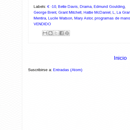
Labels:
€ -10
,
Bette Davis
,
Drama
,
Edmund Goulding
,
George Brent
,
Grant Mitchell
,
Hattie McDaniel
,
L
,
La Gra
Mentira
,
Lucile Watson
,
Mary Astor
,
programas de man
VENDIDO
Inicio
Suscribirse a:
Entradas (Atom)