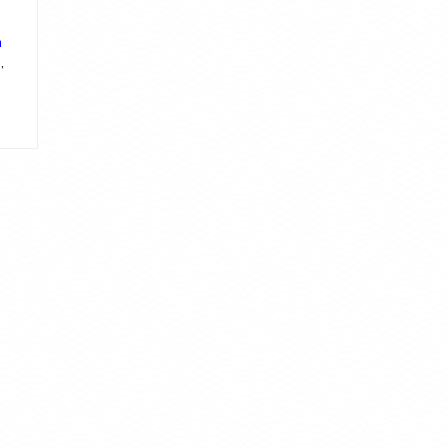
n
o
,