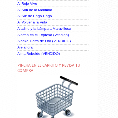
Al Rojo Vivo
Al Son de la Marimba
Al Sur de Pago-Pago
Al Volver a la Vida
Aladino y la Lámpara Maravillosa
Alarma en el Expreso (Vendido)
Alaska Tierra de Oro (VENDIDO)
Alejandra
Alma Rebelde (VENDIDO)
Alma Zíngara
PINCHA EN EL CARRITO Y REVISA TU
Alma en Suplicio (VENDIDO)
COMPRA
Almas Borrascosas
Almas en el Mar
Ama Rosa
Amame esta Noche (VENDIDO)
Amanda La Paciente Peligrosa
Amarga Victoria
Ambiciosa
Amor a Medianoche