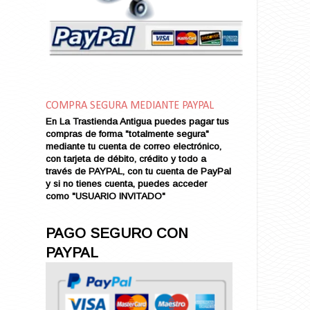
Amor en Conserva (VENDIDO)
Amor que Mata
Amor sin Refugio
Amor y Periodismo
Amores con un Extraño (VENDIDO)
Ana Karenina
COMPRA SEGURA MEDIANTE PAYPAL
Ana de Brooklyn
En La Trastienda Antigua puedes pagar tus
Ana y El Rey de Siam
compras de forma "totalmente segura"
Anatomía de un Asesinato
mediante tu cuenta de correo electrónico,
con tarjeta de débito, crédito y todo a
Andrés Harvey Millonario (VENDIDO)
través de PAYPAL, con tu cuenta de PayPal
Andrés Harvey Tenorio
y si no tienes cuenta, puedes acceder
Andrés Harvey se Enamora (VENDIDO)
como "USUARIO INVITADO"
Angel
Ansia de Amor (VENDIDO)
PAGO SEGURO CON
Aníbal
PAYPAL
Aquella Noche en Rio
Arenas Sangrientas
Argel (VENDIDO)
Armonías de Juventud (VENDIDO)