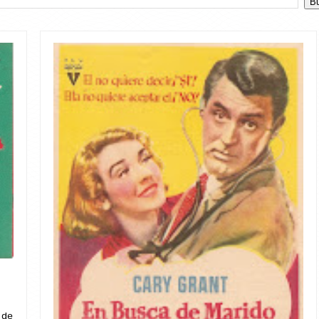
O
 de