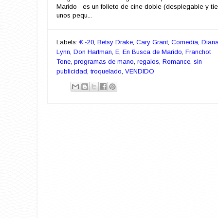
Marido es un folleto de cine doble (desplegable y ti
unos pequ...
Labels:
€ -20
,
Betsy Drake
,
Cary Grant
,
Comedia
,
Dian
Lynn
,
Don Hartman
,
E
,
En Busca de Marido
,
Franchot
Tone
,
programas de mano
,
regalos
,
Romance
,
sin
publicidad
,
troquelado
,
VENDIDO