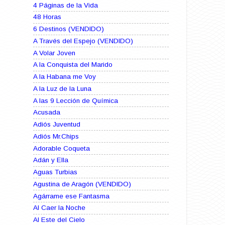
4 Páginas de la Vida
48 Horas
6 Destinos (VENDIDO)
A Través del Espejo (VENDIDO)
A Volar Joven
A la Conquista del Marido
A la Habana me Voy
A la Luz de la Luna
A las 9 Lección de Química
Acusada
Adiós Juventud
Adiós Mr.Chips
Adorable Coqueta
Adán y Ella
Aguas Turbias
Agustina de Aragón (VENDIDO)
Agárrame ese Fantasma
Al Caer la Noche
Al Este del Cielo