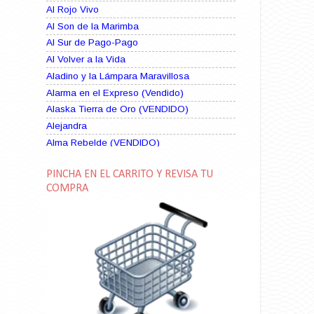
Al Rojo Vivo
Al Son de la Marimba
Al Sur de Pago-Pago
Al Volver a la Vida
Aladino y la Lámpara Maravillosa
Alarma en el Expreso (Vendido)
Alaska Tierra de Oro (VENDIDO)
Alejandra
Alma Rebelde (VENDIDO)
Alma Zíngara
PINCHA EN EL CARRITO Y REVISA TU
Alma en Suplicio (VENDIDO)
COMPRA
Almas Borrascosas
Almas en el Mar
Ama Rosa
Amame esta Noche (VENDIDO)
Amanda La Paciente Peligrosa
Amarga Victoria
Ambiciosa
Amor a Medianoche