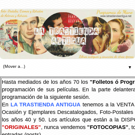
▼
Hasta mediados de los años 70 los
"Folletos ó Pro
programación de sus películas. En la parte delanter
programación de la siguiente sesión.
En
LA TRASTIENDA ANTIGUA
tenemos a la VENTA P
Ocasión y Ejemplares Descatalogados, Foto-Postales Re
los años 40 y 50.
Los artículos que están a la DIS
"ORIGINALES"
, nunca vendemos
"FOTOCOPIAS"
, 
entradas (posts).