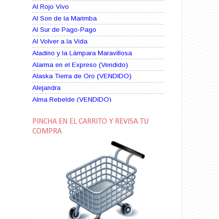
Al Rojo Vivo
Al Son de la Marimba
Al Sur de Pago-Pago
Al Volver a la Vida
Aladino y la Lámpara Maravillosa
Alarma en el Expreso (Vendido)
Alaska Tierra de Oro (VENDIDO)
Alejandra
Alma Rebelde (VENDIDO)
Alma Zíngara
PINCHA EN EL CARRITO Y REVISA TU
Alma en Suplicio (VENDIDO)
COMPRA
Almas Borrascosas
Almas en el Mar
Ama Rosa
Amame esta Noche (VENDIDO)
Amanda La Paciente Peligrosa
Amarga Victoria
Ambiciosa
Amor a Medianoche