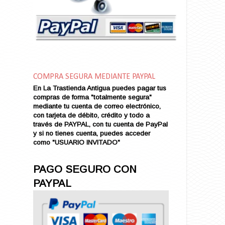
Amor en Conserva (VENDIDO)
Amor que Mata
Amor sin Refugio
Amor y Periodismo
Amores con un Extraño (VENDIDO)
Ana Karenina
COMPRA SEGURA MEDIANTE PAYPAL
Ana de Brooklyn
En La Trastienda Antigua puedes pagar tus
Ana y El Rey de Siam
compras de forma "totalmente segura"
Anatomía de un Asesinato
mediante tu cuenta de correo electrónico,
con tarjeta de débito, crédito y todo a
Andrés Harvey Millonario (VENDIDO)
través de PAYPAL, con tu cuenta de PayPal
Andrés Harvey Tenorio
y si no tienes cuenta, puedes acceder
Andrés Harvey se Enamora (VENDIDO)
como "USUARIO INVITADO"
Angel
Ansia de Amor (VENDIDO)
PAGO SEGURO CON
Aníbal
PAYPAL
Aquella Noche en Rio
Arenas Sangrientas
Argel (VENDIDO)
Armonías de Juventud (VENDIDO)