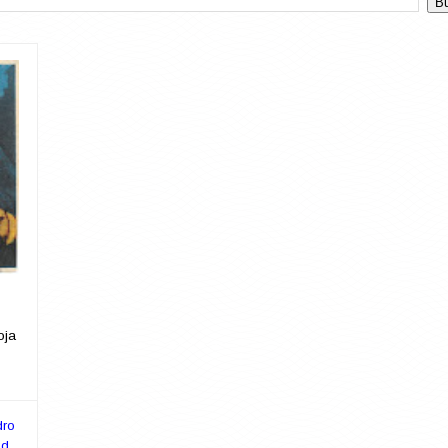
oja
dro
ad