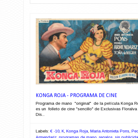
KONGA ROJA - PROGRAMA DE CINE
Programa de mano "original" de la película Konga R
es un folleto de cine "sencillo" de Exclusivas Floralva
Dis...
Labels:
€ -10
,
K
,
Konga Roja
,
Maria Antonieta Pons
,
Pe
Armendariz
,
programas de mano
,
regalos
,
sin publicid