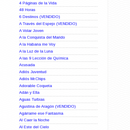
4 Páginas de la Vida
48 Horas
6 Destinos (VENDIDO)
A Través del Espejo (VENDIDO)
A Volar Joven
A la Conquista del Marido
A la Habana me Voy
A la Luz de la Luna
A las 9 Lección de Química
Acusada
Adiós Juventud
Adiós Mr.Chips
Adorable Coqueta
Adán y Ella
Aguas Turbias
Agustina de Aragón (VENDIDO)
Agárrame ese Fantasma
Al Caer la Noche
Al Este del Cielo