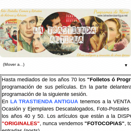
▼
Hasta mediados de los años 70 los
"Folletos ó Pro
programación de sus películas. En la parte delanter
programación de la siguiente sesión.
En
LA TRASTIENDA ANTIGUA
tenemos a la VENTA P
Ocasión y Ejemplares Descatalogados, Foto-Postales Re
los años 40 y 50.
Los artículos que están a la DIS
"ORIGINALES"
, nunca vendemos
"FOTOCOPIAS"
, 
entradas (posts).