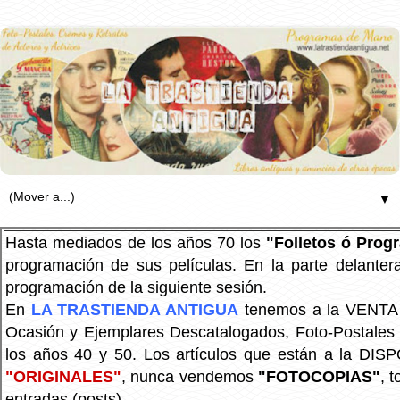
▼
Hasta mediados de los años 70 los
"Folletos ó Pro
programación de sus películas. En la parte delanter
programación de la siguiente sesión.
En
LA TRASTIENDA ANTIGUA
tenemos a la VENTA P
Ocasión y Ejemplares Descatalogados, Foto-Postales Re
los años 40 y 50.
Los artículos que están a la DIS
"ORIGINALES"
, nunca vendemos
"FOTOCOPIAS"
, 
entradas (posts).