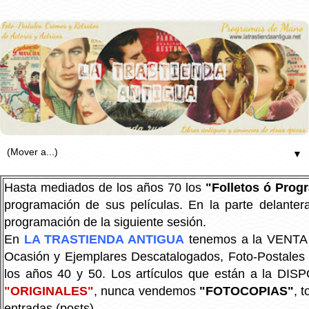
▼
Hasta mediados de los años 70 los
"Folletos ó Pro
programación de sus películas. En la parte delanter
programación de la siguiente sesión.
En
LA TRASTIENDA ANTIGUA
tenemos a la VENTA P
Ocasión y Ejemplares Descatalogados, Foto-Postales Re
los años 40 y 50.
Los artículos que están a la DIS
"ORIGINALES"
, nunca vendemos
"FOTOCOPIAS"
, 
entradas (posts).