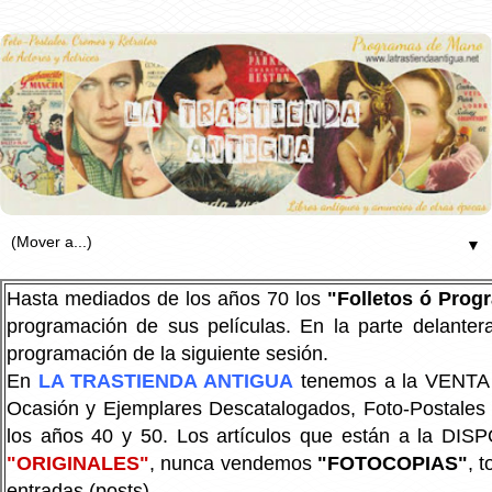
▼
Hasta mediados de los años 70 los
"Folletos ó Pro
programación de sus películas. En la parte delanter
programación de la siguiente sesión.
En
LA TRASTIENDA ANTIGUA
tenemos a la VENTA P
Ocasión y Ejemplares Descatalogados, Foto-Postales Re
los años 40 y 50.
Los artículos que están a la DIS
"ORIGINALES"
, nunca vendemos
"FOTOCOPIAS"
, 
entradas (posts).