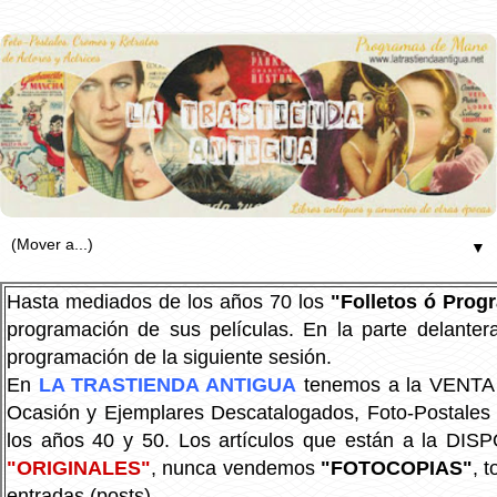
▼
Hasta mediados de los años 70 los
"Folletos ó Pro
programación de sus películas. En la parte delanter
programación de la siguiente sesión.
En
LA TRASTIENDA ANTIGUA
tenemos a la VENTA P
Ocasión y Ejemplares Descatalogados, Foto-Postales Re
los años 40 y 50.
Los artículos que están a la DIS
"ORIGINALES"
, nunca vendemos
"FOTOCOPIAS"
, 
entradas (posts).