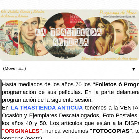
▼
Hasta mediados de los años 70 los
"Folletos ó Pro
programación de sus películas. En la parte delanter
programación de la siguiente sesión.
En
LA TRASTIENDA ANTIGUA
tenemos a la VENTA P
Ocasión y Ejemplares Descatalogados, Foto-Postales Re
los años 40 y 50.
Los artículos que están a la DIS
"ORIGINALES"
, nunca vendemos
"FOTOCOPIAS"
, 
entradas (posts).